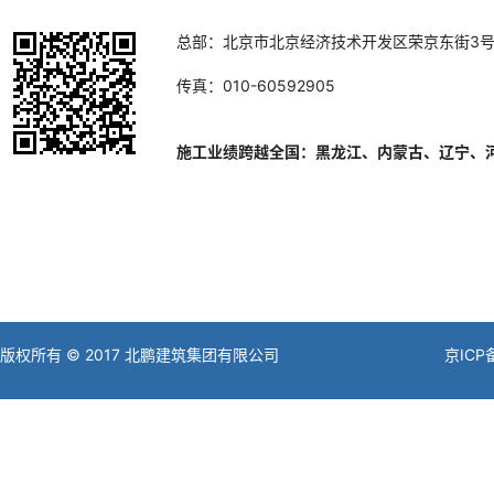
总部：北京市北京经济技术开发区荣京东街3
装配式建筑研发中心项目——屋面系统工程
传真：010-60592905
施工业绩跨越全国：黑龙江、内蒙古、辽宁、
丰台区老旧小区综合改造青塔街道芳园、蔚园23
版权所有 © 2017 北鹏建筑集团有限公司
京ICP
号楼项目