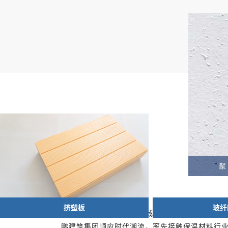
岩棉是常见的A级保温材
料。北鹏建筑集团采用玄武
岩生产的优质岩棉
玻纤网布
201
北鹏建筑集团深耕保温领域十余年。近年来，随
鹏建筑集团顺应时代潮流，率先接触保温材料行业