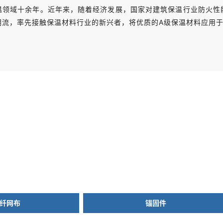
无机纤维真空板是近年新兴
温领域十余年。近年来，随着经济发展，国家对建筑保温行业防火性
的建筑隔热材料，具有隔热
潮流，率先接触保温材料行业的新兴者，将优质的A级保温材料应用
性能优异、厚度低的特点
锚固件
聚合物砂浆