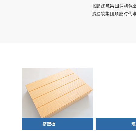
岩棉是常见的A级保温材
北鹏建筑集团深耕保
料。北鹏建筑集团采用玄武
鹏建筑集团顺应时代
岩生产的优质岩棉
玻纤网布